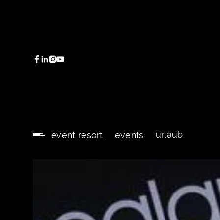
urlaub
event resort
events
urlaub