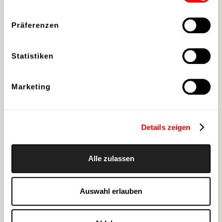
„Überall kann Bühne sein –
wenn die Story stimmt.“
Präferenzen
Und dieser Moment
stimmte. Voll und ganz.
Statistiken
Marketing
Details zeigen
Alle zulassen
vorheriger
←
zur Übersicht
Auswahl erlauben
Beitrag