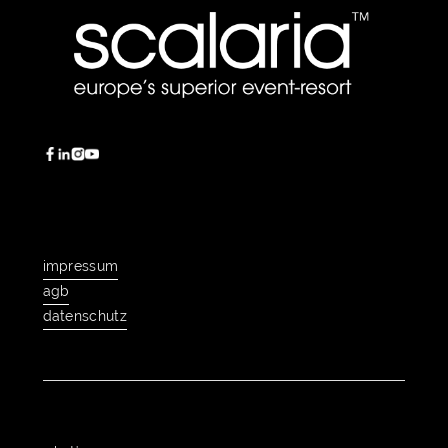
impressum
impressum
agb
agb
datenschutz
datenschutz