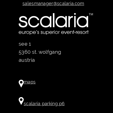
salesmanager@scalaria.com
see 1
5360 st. wolfgang
austria
maps
scalaria parking p6