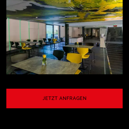
MEETING NO. 8
5TH AVENUE N.Y.
see more
JETZT ANFRAGEN
LET'S CREATE YOUR EVENT