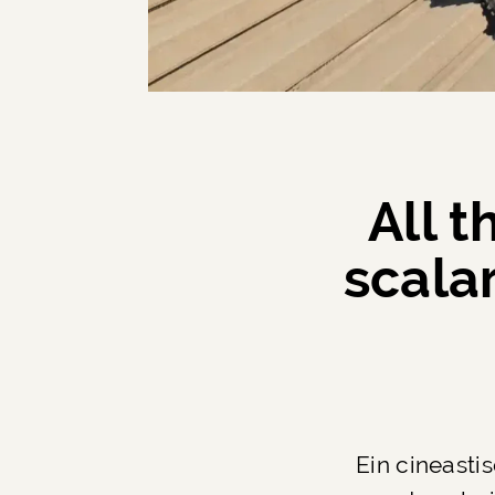
All t
scalar
Ein cineasti