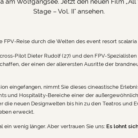
ria am Wolfgangsee. Jetzt den neuen Film „All 
Stage – Vol. II" ansehen.
ige FPV-Reise durch die Welten des event resort scalari
oss-Pilot Dieter Rudolf (27) und den FPV-Spezialisten
haffen, der einen der allerersten Ausritte der brandn
ion eingefangen, nimmt Sie dieses cineastische Erlebnis
nts und Hospitality-Bereiche einer der außergewöhnlic
 die neuen Designwelten bis hin zu den Teatros und Eve
Leben erweckt.
al ein wenig länger. Aber vertrauen Sie uns:
Es lohnt sich