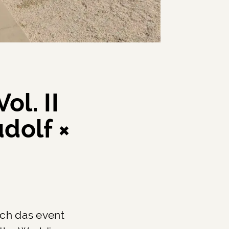
ol. II
udolf ×
rch das event