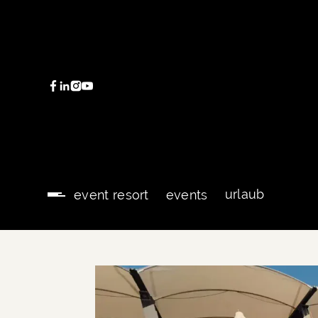
urlaub
event resort
events
urlaub