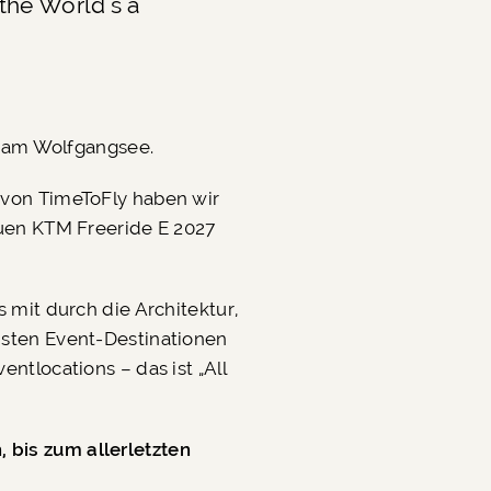
the World's a
a am Wolfgangsee.
 von TimeToFly haben wir
euen KTM Freeride E 2027
 mit durch die Architektur,
hsten Event-Destinationen
ntlocations – das ist „All
, bis zum allerletzten