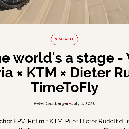
SCALARIA
he world's a stage - V
ia × KTM × Dieter R
TimeToFly
Peter Gastberger
July 1, 2026
scher FPV-Ritt mit KTM-Pilot Dieter Rudolf du