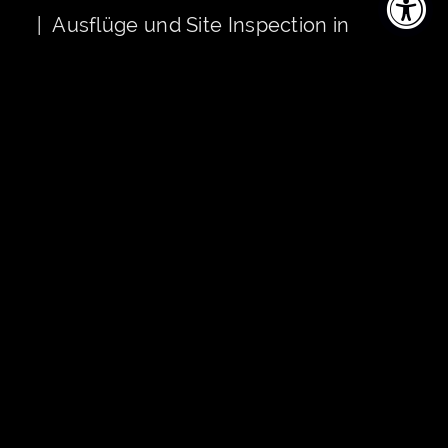
| Ausflüge und Site Inspection in
Partnerbetriebe (Eventlocations,
Theater, Hotels, uvm) in Österreich,
Deutschland und der Schweiz
| Automatische Lohn,- und
Gehaltsanpassung ab dem 2.
Ausbildungsjahr + Travel Voucher
JETZT BEWERBEN
JOIN THE TEAM