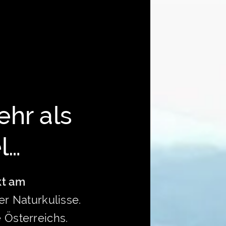
ehr als
l…
kt am
r Naturkulisse.
e Österreichs.