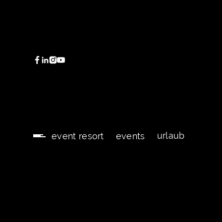
urlaub
event resort
events
urlaub