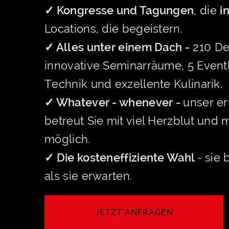
✓ Kongresse und Tagungen
, die
i
Locations, die begeistern.
✓ Alles unter einem Dach -
210 De
innovative Seminarräume, 5 Eventl
Technik und exzellente Kulinarik.
✓ Whatever - whenever -
unser e
betreut Sie mit viel Herzblut und 
möglich.
✓ Die kosteneffiziente Wahl
- sie
als sie erwarten.
JETZT ANFRAGEN
LET'S CREATE YOUR MOMENT