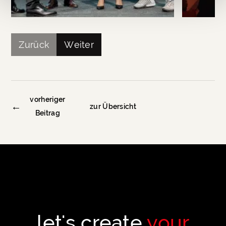
Zurück
Weiter
vorheriger
←
zur Übersicht
Beitrag
let's create
your