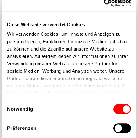
Bereich B2B-Events geschaffen hat. Mit
ihrem einzigartigen Konzept setzt die
scalaria neue Maßstäbe für Erlebnisräume,
Diese Webseite verwendet Cookies
in denen Marken, Menschen und Emotionen
Wir verwenden Cookies, um Inhalte und Anzeigen zu
auf außergewöhnliche Weise
personalisieren, Funktionen für soziale Medien anbieten
zusammenfinden.
zu können und die Zugriffe auf unsere Website zu
analysieren. Außerdem geben wir Informationen zu Ihrer
Den Preis nahmen Peter Gastberger,
Verwendung unserer Website an unsere Partner für
Visionär der scalaria, gemeinsam mit
soziale Medien, Werbung und Analysen weiter. Unsere
Simone Gastberger (Head of scalaria) und
Partner führen diese Informationen möglicherweise mit
Humberto Schenk (Head of scalaria)
weiteren Daten zusammen, die Sie ihnen bereitgestellt
entgegen.
haben oder die sie im Rahmen Ihrer Nutzung der Dienste
gesammelt haben.
Einwilligungsauswahl
Ein herzliches Danke an alle Partner:innen,
Notwendig
Speaker, Gäste und das großartige Team,
die diesen Tag bei uns in der scalaria zu
Präferenzen
einem unvergesslichen Erlebnis gemacht