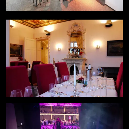
THEATER RESTAURANT
CIRCUS CIRCUS
see more
HISTORISCHES SCHLOSS
see more