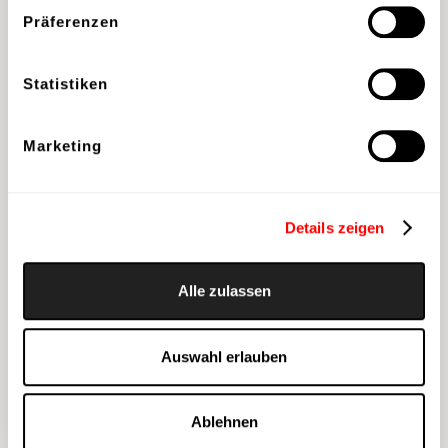
Präferenzen
Was all diese Räume
Statistiken
verbindet, ist der
Anspruch, mehr zu sein als
Marketing
reine Architektur. Es geht
um Wirkung. Um
Details zeigen
Atmosphäre. Um
Erlebnisse, die bleiben.
Alle zulassen
Auswahl erlauben
Die scalaria entwickelt sich weiter –
sichtbar, spürbar und mit einem klaren Blick
Ablehnen
nach vorne.