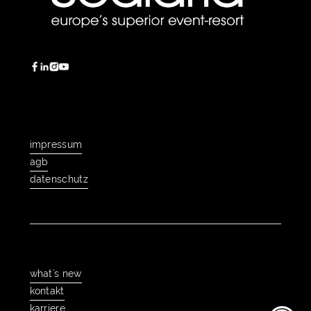
impressum
impressum
agb
agb
datenschutz
datenschutz
what's new
what's new
kontakt
kontakt
karriere