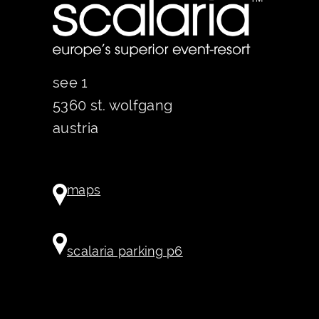
see 1
5360 st. wolfgang
austria
maps
scalaria parking p6