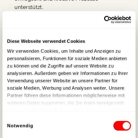
unterstützt.
Vitality Lounge
Diese Webseite verwendet Cookies
Ergänzt wird dieses Konzept durch die
Wir verwenden Cookies, um Inhalte und Anzeigen zu
Meeting Edition: Vitality Lounge. Ein Raum,
personalisieren, Funktionen für soziale Medien anbieten
der sich flexibel an unterschiedliche
zu können und die Zugriffe auf unsere Website zu
Anforderungen anpasst – lichtdurchflutet
analysieren. Außerdem geben wir Informationen zu Ihrer
und transparent oder, auf Knopfdruck,
Verwendung unserer Website an unsere Partner für
vollständig verdunkelt durch intelligentes
soziale Medien, Werbung und Analysen weiter. Unsere
Sichtschutzglas. Technisch auf höchstem
Partner führen diese Informationen möglicherweise mit
weiteren Daten zusammen, die Sie ihnen bereitgestellt
Niveau ausgestattet, unter anderem mit
haben oder die sie im Rahmen Ihrer Nutzung der Dienste
einer 5,4 x 2,2 Meter großen LED-Wall,
gesammelt haben.
Einwilligungsauswahl
verbindet er Funktionalität mit einer klaren
Notwendig
gestalterischen Linie.