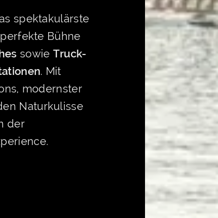
as spektakulärste
e perfekte Bühne
hes
sowie
Truck-
tationen
. Mit
ions, modernster
en Naturkulisse
n der
perience.