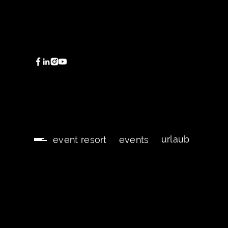
urlaub
event resort
events
urlaub