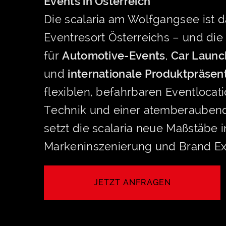
Events in Österreich
Die scalaria am Wolfgangsee ist d
Eventresort Österreichs – und di
für
Automotive-Events
,
Car Launc
und
internationale Produktpräsen
flexiblen, befahrbaren Eventlocat
Technik und einer atemberaubend
setzt die scalaria neue Maßstäbe i
Markeninszenierung und Brand Ex
JETZT ANFRAGEN
LET'S CREATE YOUR EVENT