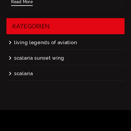
Read More
KATEGORIEN
navigate_next
living legends of aviation
navigate_next
scalaria sunset wing
navigate_next
scalaria