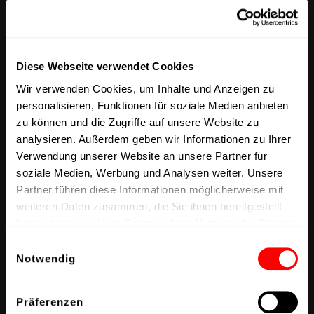
neuen milon fitness lounge setzt die
scalaria ein klares Zeichen für die
Zukunft : Eine Mehr an
Diese Webseite verwendet Cookies
gesundheitsorientierten Service und
Wir verwenden Cookies, um Inhalte und Anzeigen zu
Lebensweisen, die über die normalen
personalisieren, Funktionen für soziale Medien anbieten
zu können und die Zugriffe auf unsere Website zu
Seminar- und Eventerlebnisse hinaus
analysieren. Außerdem geben wir Informationen zu Ihrer
gehen.
Verwendung unserer Website an unsere Partner für
soziale Medien, Werbung und Analysen weiter. Unsere
Partner führen diese Informationen möglicherweise mit
SEE MORE
weiteren Daten zusammen, die Sie ihnen bereitgestellt
SEE MORE
haben oder die sie im Rahmen Ihrer Nutzung der Dienste
gesammelt haben.
Einwilligungsauswahl
Notwendig
Präferenzen