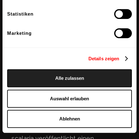
Statistiken
Marketing
Details zeigen
Alle zulassen
“all the world’s a
Auswahl erlauben
stage”
Ablehnen
scalaria veröffentlicht einen