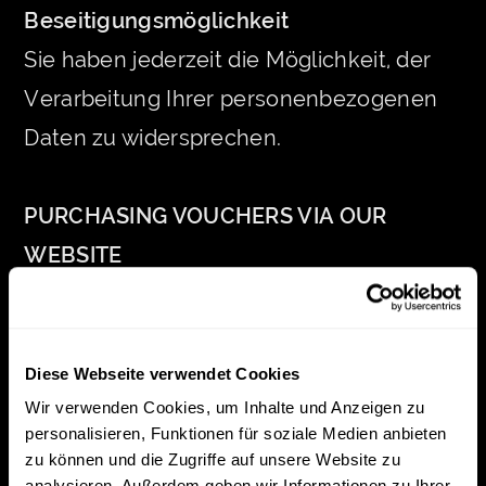
Beseitigungsmöglichkeit
Sie haben jederzeit die Möglichkeit, der
Verarbeitung Ihrer personenbezogenen
Daten zu widersprechen.
PURCHASING VOUCHERS VIA OUR
WEBSITE
1. Description and scope of data
processing
Diese Webseite verwendet Cookies
Wir verwenden Cookies, um Inhalte und Anzeigen zu
On our website, you have the option to
personalisieren, Funktionen für soziale Medien anbieten
purchase vouchers. If you use this option,
zu können und die Zugriffe auf unsere Website zu
analysieren. Außerdem geben wir Informationen zu Ihrer