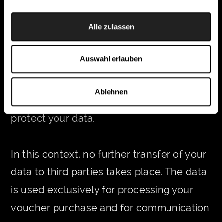
will be transmitted in encrypted form.
Alle zulassen
websLINE has committed itself to
handling your transmitted data in
Auswahl erlauben
compliance with data protection
regulations. websLINE takes all
Ablehnen
organisational and technical measures to
protect your data.
In this context, no further transfer of your
data to third parties takes place. The data
is used exclusively for processing your
voucher purchase and for communication