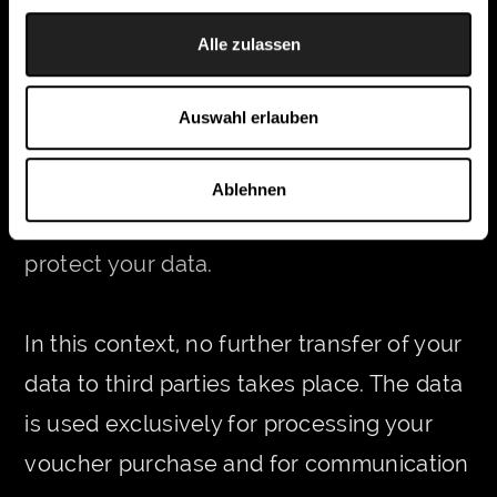
will be transmitted in encrypted form.
Alle zulassen
websLINE has committed itself to
handling your transmitted data in
Auswahl erlauben
compliance with data protection
regulations. websLINE takes all
Ablehnen
organisational and technical measures to
protect your data.
In this context, no further transfer of your
data to third parties takes place. The data
is used exclusively for processing your
voucher purchase and for communication