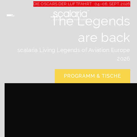
DIE OSCARS DER LUFTFAHRT · 04.–06. SEPT. 2026
The Legends
are back
scalaria Living Legends of Aviation Europe
2026
PROGRAMM & TISCHE
PROGRAMM & TISCHE