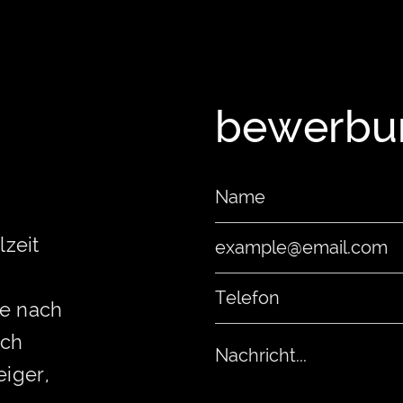
bewerbu
lzeit
je nach
ich
eiger,