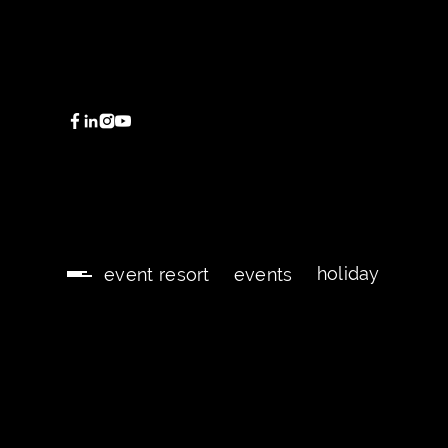
holiday
event resort
events
holiday