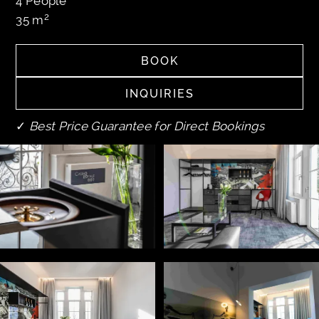
4
People
2
35
m
BOOK
BOOK
INQUIRIES
INQUIRIES
✓
Best Price Guarantee for Direct Bookings