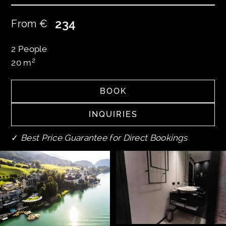
234
From €
2
People
2
20
m
BOOK
BOOK
INQUIRIES
INQUIRIES
✓
Best Price Guarantee for Direct Bookings