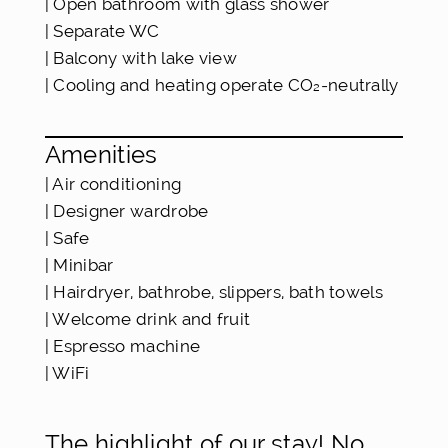
| Open bathroom with glass shower
| Separate WC
| Balcony with lake view
| Cooling and heating operate CO₂-neutrally
Amenities
| Air conditioning
| Designer wardrobe
| Safe
| Minibar
| Hairdryer, bathrobe, slippers, bath towels
| Welcome drink and fruit
| Espresso machine
| WiFi
The highlight of our stay! No