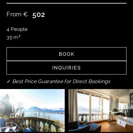
502
From €
4
People
2
35
m
BOOK
BOOK
INQUIRIES
INQUIRIES
✓
Best Price Guarantee for Direct Bookings