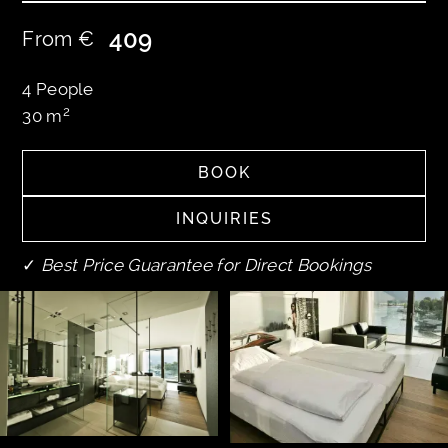
409
From €
4
People
2
30
m
BOOK
BOOK
INQUIRIES
INQUIRIES
✓
Best Price Guarantee for Direct Bookings