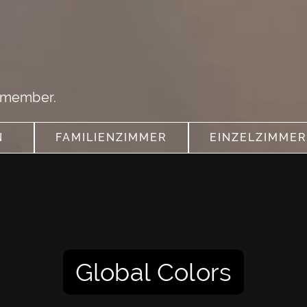
Remember.
N
FAMILIENZIMMER
EINZELZIMMER
RE
SEE MORE
SEE MORE
Global Colors