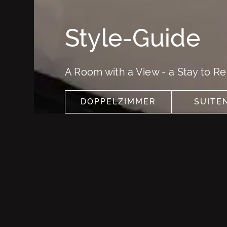
Style-Guide
A Room with a View - a Stay to 
DOPPELZIMMER
SUITE
SEE MORE
SEE MO