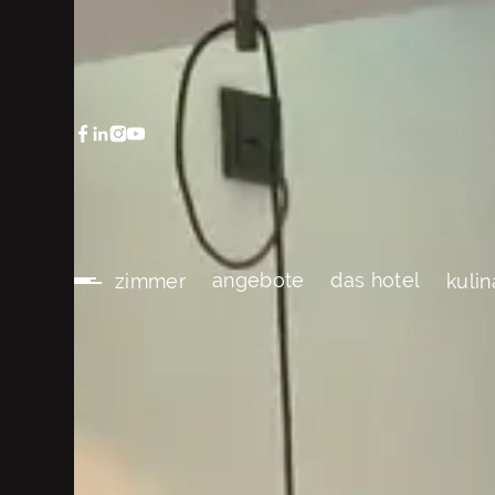
angebote
das hotel
zimmer
kulin
angebote
das hotel