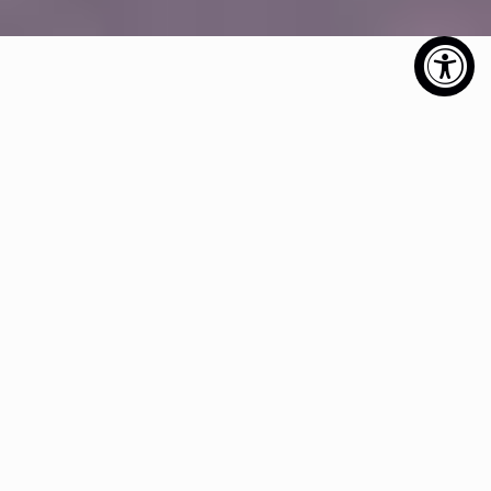
frühstück, lemon beach
bar & circus circus
restaurant
Die sunset wing Restaurants verwöhnen Sie mit
kulinarischen Köstlichkeiten, Gestartet wird im
circus circus Restaurant mit einem reichhaltigen
Frühstücksbuffet. Unser Lemon Day Restaurant
verwöhnt Sie über den Tag mit sommerlichen
Genüssen und mit coolen Drinks am Beach. Der