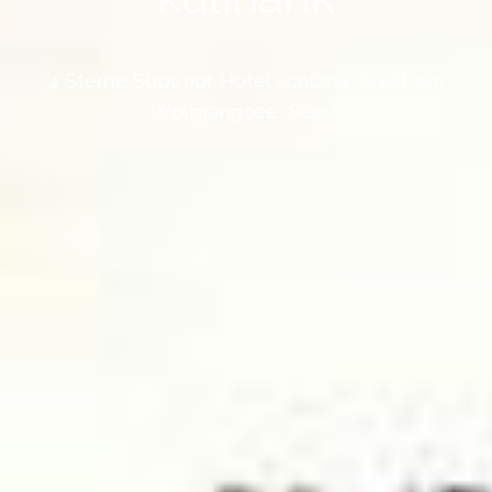
4 Sterne Superior Hotel scalaria direkt am
Wolfgangsee, See 1