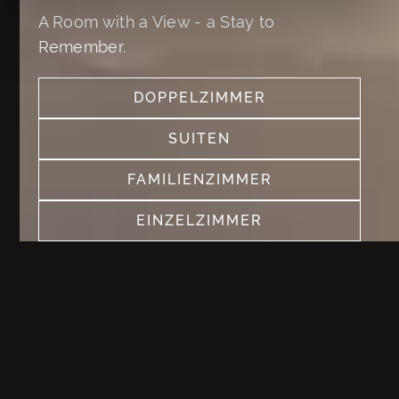
A Room with a View - a Stay to
Remember.
DOPPELZIMMER
SEE MORE
SUITEN
SEE MORE
FAMILIENZIMMER
SEE MORE
EINZELZIMMER
SEE MORE