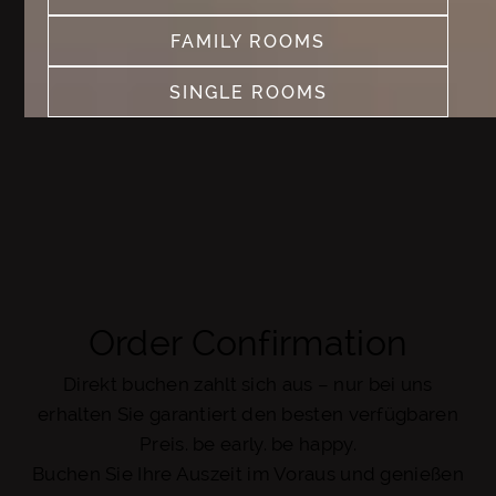
SEE MORE
FAMILY ROOMS
SEE MORE
SINGLE ROOMS
SEE MORE
Order Confirmation
Direkt buchen zahlt sich aus – nur bei uns
erhalten Sie garantiert den besten verfügbaren
Preis. be early. be happy.
Buchen Sie Ihre Auszeit im Voraus und genießen