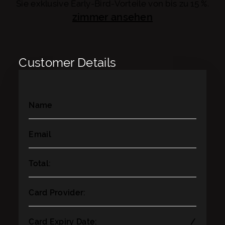
Sie exklusive Early-Bird-Vorteile von bis zu 15 %.
zimmer ansehen
Zimmer ansehen
Customer Details
Name
Email
Total:
Card Provider:
Card Expiry Date:
/