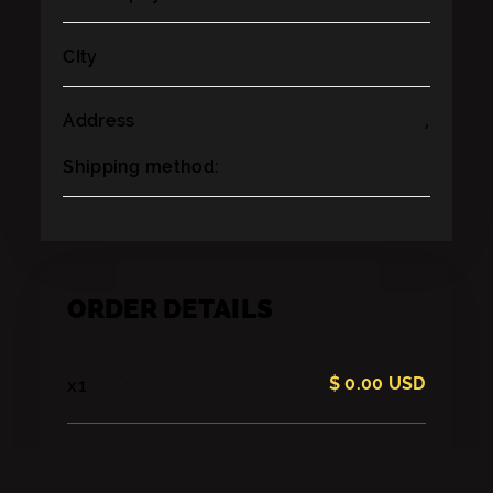
CIty
Address
,
Shipping method:
ORDER DETAILS
$ 0.00 USD
x
1
:
Subtotal