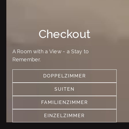
Checkout
A Room with a View - a Stay to
Remember.
DOPPELZIMMER
SEE MORE
SUITEN
SEE MORE
FAMILIENZIMMER
SEE MORE
EINZELZIMMER
SEE MORE