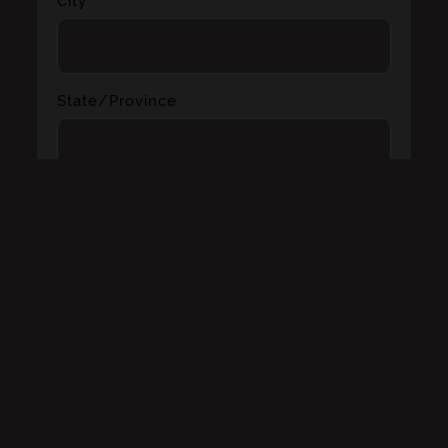
City *
State/Province
Zip/Postal Code *
Country *