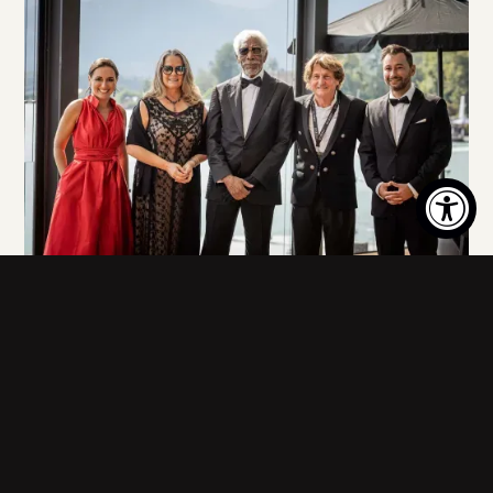
LIVING LEGENDS OF AVIATION
The legends are back at Lake Wolfgang
On September 5, 2026, Lake Wolfgang will, for the fifth time,
become the European stage for the "Oscars of Aviation."
Featuring a Flying Bulls airshow over the water, an awards
gala in the DO-X Teatro with host Morgan Freeman – and, for
the first time, free admission to the air display for the entire