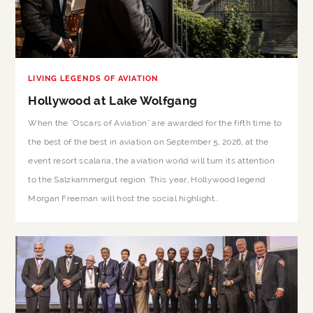
LIVING LEGENDS OF AVIATION
Hollywood at Lake Wolfgang
When the "Oscars of Aviation" are awarded for the fifth time to
the best of the best in aviation on September 5, 2026, at the
event resort scalaria, the aviation world will turn its attention
to the Salzkammergut region. This year, Hollywood legend
Morgan Freeman will host the social highlight...