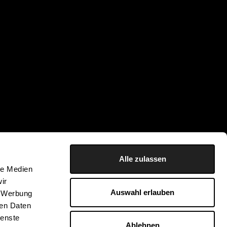
Alle zulassen
le Medien
ir
Auswahl erlauben
, Werbung
ren Daten
ienste
Ablehnen